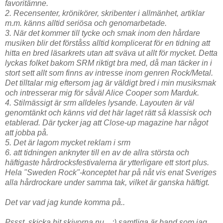
favoritämne.
2. Recensenter, krönikörer, skribenter i allmänhet, artiklar
m.m. känns alltid seriösa och genomarbetade.
3. När det kommer till tycke och smak inom den hårdare
musiken blir det förståss alltid komplicerat för en tidning att
hitta en bred läsarkrets utan att sväva ut allt för mycket. Detta
lyckas folket bakom SRM riktigt bra med, då man täcker in i
stort sett allt som finns av intresse inom genren Rock/Metal.
Det tilltalar mig eftersom jag är väldigt bred i min musiksmak
och intresserar mig för såväl Alice Cooper som Marduk.
4. Stilmässigt är srm alldeles lysande. Layouten är väl
genomtänkt och känns vid det här laget rätt så klassisk och
etablerad. Där tycker jag att Close-up magazine har något
att jobba på.
5. Det är lagom mycket reklam i srm
6. att tidningen anknyter till en av de allra största och
häftigaste hårdrocksfestivalerna är ytterligare ett stort plus.
Hela "Sweden Rock"-konceptet har på nåt vis enat Sveriges
alla hårdrockare under samma tak, vilket är ganska häftigt.
Det var vad jag kunde komma på..
Pssst, skicka hit skivorna nu... ;) samtliga är band som jag