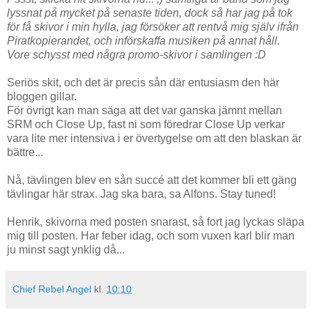
lyssnat på mycket på senaste tiden, dock så har jag på tok
för få skivor i min hylla, jag försöker att rentvå mig själv ifrån
Piratkopierandet, och införskaffa musiken på annat håll.
Vore schysst med några promo-skivor i samlingen :D
Seriös skit, och det är precis sån där entusiasm den här
bloggen gillar.
För övrigt kan man säga att det var ganska jämnt mellan
SRM och Close Up, fast ni som föredrar Close Up verkar
vara lite mer intensiva i er övertygelse om att den blaskan är
bättre...
Nå, tävlingen blev en sån succé att det kommer bli ett gäng
tävlingar här strax. Jag ska bara, sa Alfons. Stay tuned!
Henrik, skivorna med posten snarast, så fort jag lyckas släpa
mig till posten. Har feber idag, och som vuxen karl blir man
ju minst sagt ynklig då...
Chief Rebel Angel
kl.
10:10